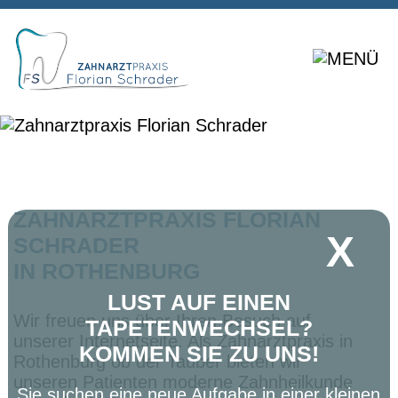
ZAHNARZTPRAXIS FLORIAN
X
SCHRADER
IN ROTHENBURG
LUST AUF EINEN
Wir freuen uns über Ihren Besuch auf
TAPETENWECHSEL?
unserer Internetseite. Als Zahnarztpraxis in
KOMMEN SIE ZU UNS!
Rothenburg ob der Tauber bieten wir
unseren Patienten moderne Zahnheilkunde
Sie suchen eine neue Aufgabe in einer kleinen