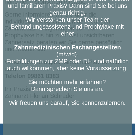
nahe der historischen Altstadt.
und familiären Praxis? Dann sind Sie bei uns
genau richtig.
Gerne informieren wir Sie über die
Wir verstärken unser Team der
individuellen Möglichkeiten der heutigen
Behandlungsassistenz und Prophylaxe mit
Zahnmedizin. Angefangen von der
einer
Prophylaxe bis hin zum fast unsichtbaren
Zahnersatz beraten wir Sie gerne persönlich
Zahnmedizinischen Fachangestellten
und ausführlich.
(m/w/d).
Fortbildungen zur ZMP oder DH sind natürlich
Vereinbaren Sie ganz einfach einen Termin
auch willkommen, aber keine Voraussetzung.
unter
Telefon 09861 8383
Sie möchten mehr erfahren?
Ihr Praxisteam
Dann sprechen Sie uns an.
Zahnarzt Florian Schrader
Wir freuen uns darauf, Sie kennenzulernen.